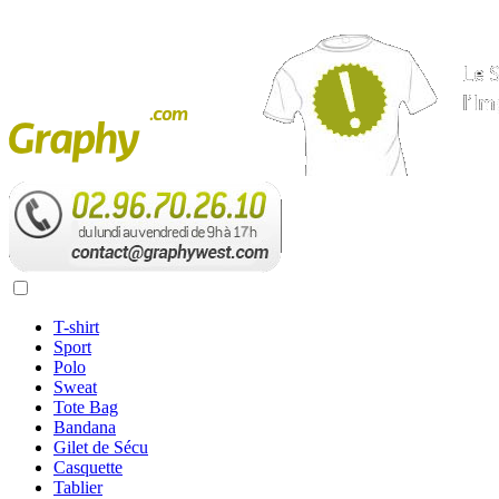
T-shirt
Sport
Polo
Sweat
Tote Bag
Bandana
Gilet de Sécu
Casquette
Tablier