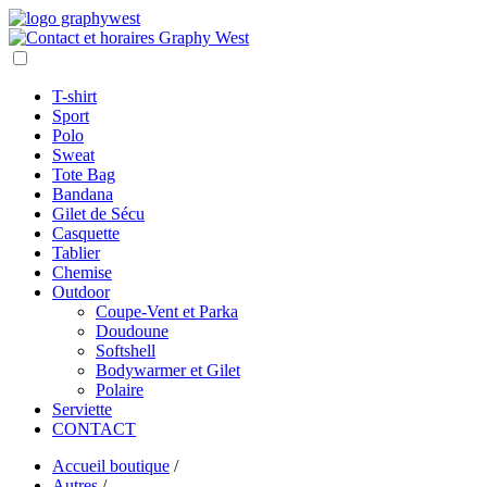
T-shirt
Sport
Polo
Sweat
Tote Bag
Bandana
Gilet de Sécu
Casquette
Tablier
Chemise
Outdoor
Coupe-Vent et Parka
Doudoune
Softshell
Bodywarmer et Gilet
Polaire
Serviette
CONTACT
Accueil boutique
/
Autres
/