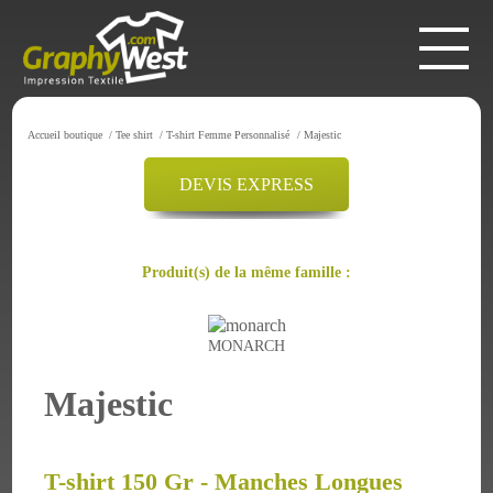
Accueil boutique
/
Tee shirt
/
T-shirt Femme Personnalisé
/
Majestic
DEVIS EXPRESS
Produit(s) de la même famille :
MONARCH
Majestic
T-shirt 150 Gr - Manches Longues