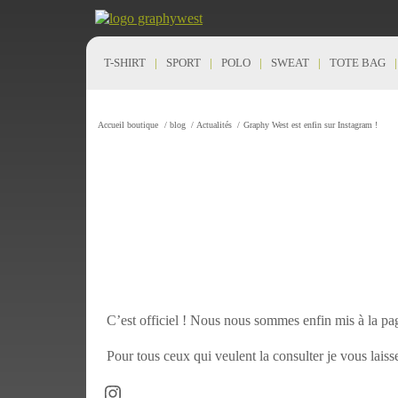
T-SHIRT
SPORT
POLO
SWEAT
TOTE BAG
Accueil boutique
/
blog
/
Actualités
/
Graphy West est enfin sur Instagram !
C’est officiel ! Nous nous sommes enfin mis à la pa
Pour tous ceux qui veulent la consulter je vous laiss
Instagram