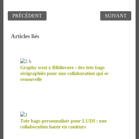
Navigation
PRÉCÉDENT
SUIVANT
de
l’article
Articles liés
Graphy west x Bibliovore : des tote bags
sérigraphiés pour une collaboration qui se
renouvelle
Tote bags personnalisés pour LUDI : une
collaboration haute en couleurs