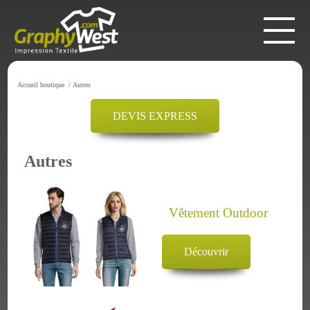
Accueil boutique
/
Autres
DEVIS EXPRESS
Autres
Vêtement Outdoor
Découvrir