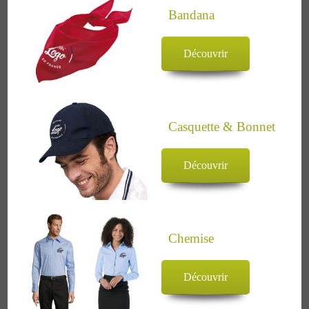
Bandana
Découvrir
Casquette & Bonnet
Découvrir
Chemise
Découvrir