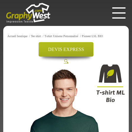
Accueil boutique
/
Tee shirt
/
T-shirt Unisexe Personnalisé
/
Pioneer LSL BIO
DEVIS EXPRESS
🔍