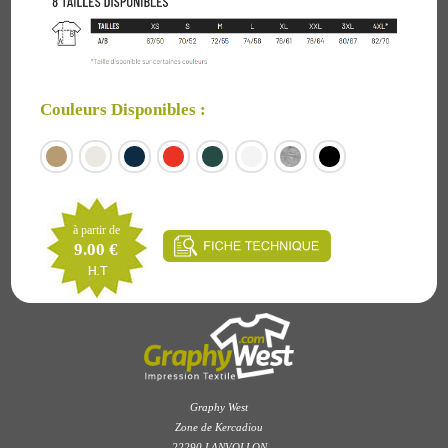
Couleurs Disponibles :
à partir de
9.00 €
Graphy West
Zone de Kercadiou
22290 LANVOLLON