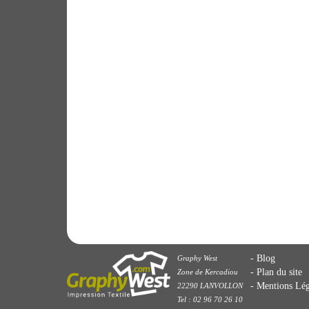
Blog
Graphy West
Plan du site
Zone de Kercadiou
Mentions Lég
22290 LANVOLLON
Tel : 02 96 70 26 10