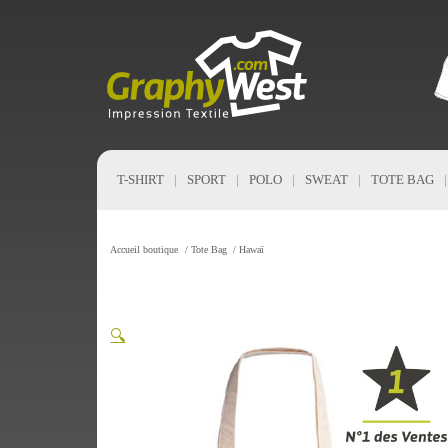
T-SHIRT
SPORT
POLO
SWEAT
TOTE BAG
Accueil boutique
/
Tote Bag
/
Hawaï
🔍