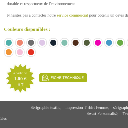
durable et respectueux de l'environnement.
N'hésitez pas à contacter notre
service commercial
pour obtenir un devis dan
Couleurs disponibles :
à partir de
1.00 €
Sérigraphie textile
impression T-shirt Femme
sérigrap
Sweat Personnalisé
Tex
ales