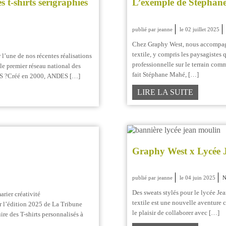
es t-shirts sérigraphiés
L’exemple de Stéphan
publié par jeanne
le 02 juillet 2025
Chez Graphy West, nous accompag
textile, y compris les paysagistes 
’une de nos récentes réalisations
professionnelle sur le terrain comm
le premier réseau national des
fait Stéphane Mahé, […]
NDES ?Créé en 2000, ANDES […]
LIRE LA SUITE
Graphy West x Lycée 
publié par jeanne
le 04 juin 2025
N
Des sweats stylés pour le lycée J
rier créativité
textile est une nouvelle aventure c
ur l’édition 2025 de La Tribune
le plaisir de collaborer avec […]
re des T-shirts personnalisés à