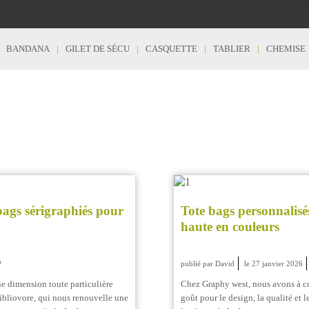
BANDANA
GILET DE SÉCU
CASQUETTE
TABLIER
CHEMISE
bags sérigraphiés pour
Tote bags personnalis
haute en couleurs
publié par David
le 27 janvier 2026
e dimension toute particulière
Chez Graphy west, nous avons à c
 Bibliovore, qui nous renouvelle une
goût pour le design, la qualité et 