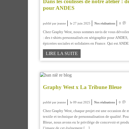
Dans les coulisses de notre atelier : d
pour ANDES
publié par jeanne
le 27 juin 2025
Nos réalisations
0
Chez Graphy West, nous sommes ravis de vous dévoiler l
: des t-shirts personnalisés en sérigraphie pour ANDES, 
épiceries sociales et solidaires en France. Qui est A
LIRE LA SUITE
Graphy West x La Tribune Bleue
publié par jeanne
le 09 mai 2025
Nos réalisations
0
Chez Graphy West, chaque projet est une occasion de ma
textile et technique de personnalisation de qualité. Po
Bleue, nous avons eu le privilège de concevoir et produi
l’image de cet événement […]