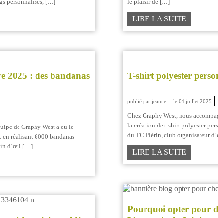
ags personnalisés, […]
le plaisir de […]
LIRE LA SUITE
re 2025 : des bandanas
T-shirt polyester perso
publié par jeanne
le 04 juillet 2025
Chez Graphy West, nous accompagn
la création de t-shirt polyester pe
quipe de Graphy West a eu le
du TC Plérin, club organisateur d
nt en réalisant 6000 bandanas
lin d’œil […]
LIRE LA SUITE
Pourquoi opter pour de