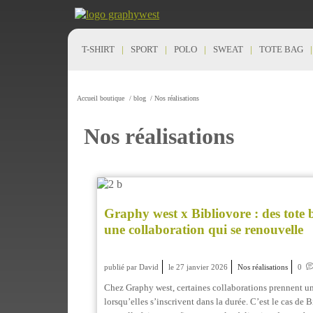
T-SHIRT
SPORT
POLO
SWEAT
TOTE BAG
Accueil boutique
/
blog
/
Nos réalisations
Nos réalisations
Graphy west x Bibliovore : des tote 
une collaboration qui se renouvelle
publié par David
le 27 janvier 2026
Nos réalisations
0
Chez Graphy west, certaines collaborations prennent un
lorsqu’elles s’inscrivent dans la durée. C’est le cas de