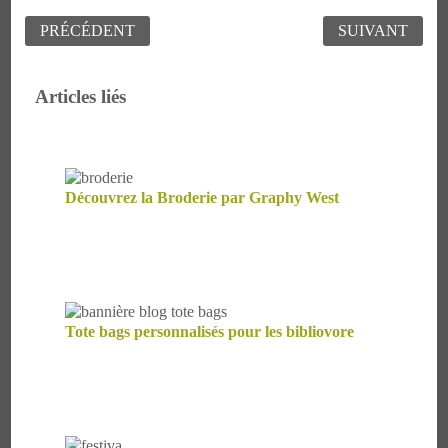
Navigation
PRÉCÉDENT
SUIVANT
de
l’article
Articles liés
Découvrez la Broderie par Graphy West
Tote bags personnalisés pour les bibliovore