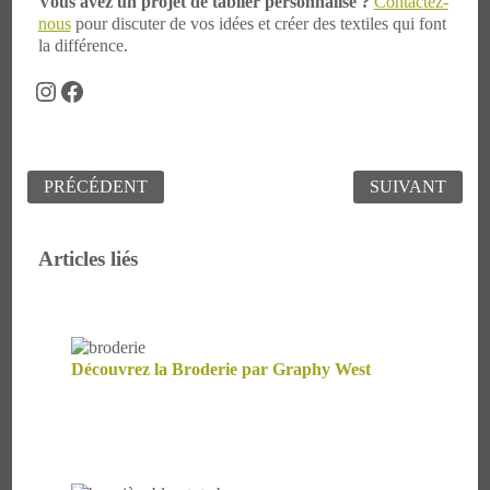
Vous avez un projet de tablier personnalisé ?
Contactez-
nous
pour discuter de vos idées et créer des textiles qui font
la différence.
Instagram
Facebook
Navigation
PRÉCÉDENT
SUIVANT
de
l’article
Articles liés
Découvrez la Broderie par Graphy West