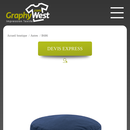
Accueil boutique
/
Autres
/
B686
DEVIS EXPRESS
🔍