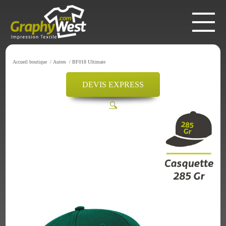
Accueil boutique
/
Autres
/
BF018 Ultimate
DEVIS EXPRESS
🔍