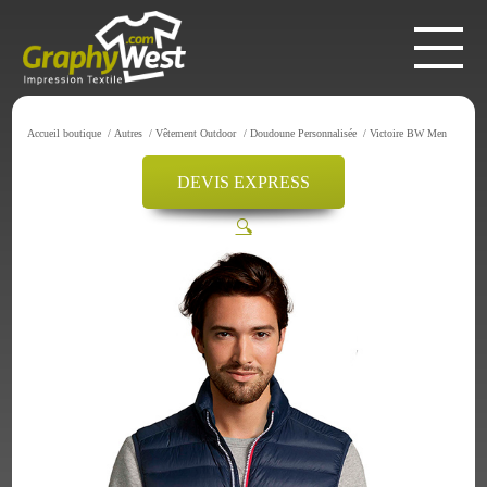
Accueil boutique
/
Autres
/
Vêtement Outdoor
/
Doudoune Personnalisée
/
Victoire BW Men
DEVIS EXPRESS
🔍