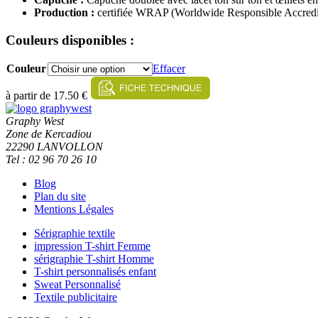
Production :
certifiée WRAP (Worldwide Responsible Accredi
Couleurs disponibles :
Couleur
Effacer
à partir de
17.50 €
Graphy West
Zone de Kercadiou
22290 LANVOLLON
Tel : 02 96 70 26 10
Blog
Plan du site
Mentions Légales
Sérigraphie textile
impression T-shirt Femme
sérigraphie T-shirt Homme
T-shirt personnalisés enfant
Sweat Personnalisé
Textile publicitaire