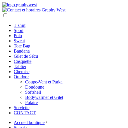
T-shirt
Sport
Polo
Sweat
Tote Bag
Bandana
Gilet de Sécu
Casquette
Tablier
Chemise
Outdoor
Coupe-Vent et Parka
Doudoune
Softshell
Bodywarmer et Gilet
Polaire
Serviette
CONTACT
Accueil boutique
/
Sweat
/