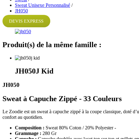
Sweat Unisexe Personnalisé
/
JH050
DEVIS EXPRESS
Produit(s) de la même famille :
JH050J Kid
JH050
Sweat à Capuche Zippé - 33 Couleurs
Le Zoodie est un sweat à capuche zippé à la coupe classique, doté d’u
confort au quotidien.
Composition :
Sweat 80% Coton / 20% Polyester -
Grammage :
280 Gr
Capuche :
Capuche doublée avec lacet ton sur ton et œillets en