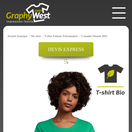
Accueil boutique
/
Tee shirt
/
T-shirt Femme Personnalisé
/
Crusader Women BIO
DEVIS EXPRESS
🔍